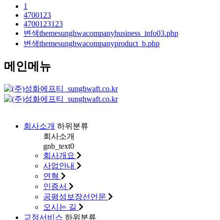
1
4700123
4700123123
변색themesunghwacompanybusiness_info03.php
변색themesunghwacompanyproduct_b.php
메인메뉴
회사소개
하위분류
회사소개
gnb_text0
회사개요
사업안내
연혁
인증서
공평성보장선언문
오시는 길
교정서비스
하위분류