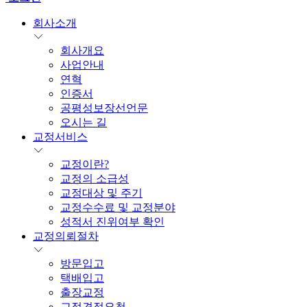
회사소개
회사개요
사업안내
연혁
인증서
공평성보장선언문
오시는 길
교정서비스
교정이란?
교정의 소급성
교정대상 및 주기
교정수수료 및 교정분야
성적서 진위여부 확인
교정의뢰절차
방문입고
택배입고
출장교정
교정견적요청