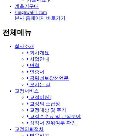
계측기구매
sunghwa
FT
.com
본사 홈페이지 바로가기
전체메뉴
회사소개
회사개요
사업안내
연혁
인증서
공평성보장선언문
오시는 길
교정서비스
교정이란?
교정의 소급성
교정대상 및 주기
교정수수료 및 교정분야
성적서 진위여부 확인
교정의뢰절차
방문입고