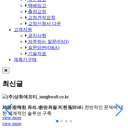
택배입고
출장교정
교정견적요청
교정신청서 다운
고객지원
공지사항
자주하는 질문(FAQ)
질문답변(Q&A)
기술자료
계측기구매
최신글
제품에 대한 유지 보수 기술 지원 및 기타 전반적인 문제에 대
20년 경력의 가스, 환경측정기 전문회사
국내 대기업 및 주요 산업 플랜트 사업장에서 가스안전 분야
끊임없는 도전정신과 기술개발로 제품 유지 보수와 관련 체계
제품에 대한 유지 보수 기술 지원 및 기타 전반적인 문제에 대
20년 경력의 가스, 환경측정기 전문회사
한 체계적인 솔루션 구축
담당
적인 시스템 구축
한 체계적인 솔루션 구축
view more
view more
view more
view more
view more
view more